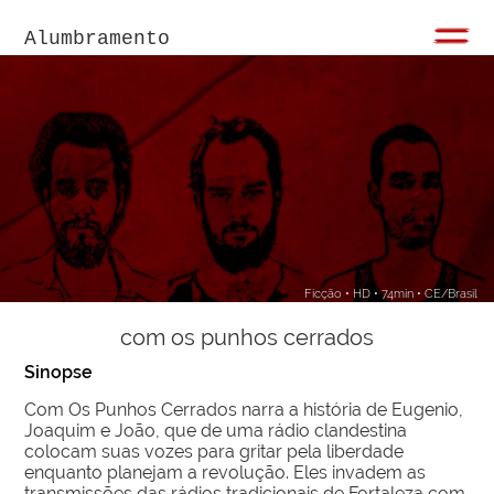
Alumbramento
Ficção • HD • 74min • CE/Brasil
com os punhos cerrados
Sinopse
Com Os Punhos Cerrados narra a história de Eugenio,
Joaquim e João, que de uma rádio clandestina
colocam suas vozes para gritar pela liberdade
enquanto planejam a revolução. Eles invadem as
transmissões das rádios tradicionais de Fortaleza com