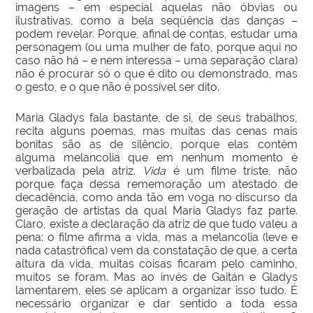
imagens – em especial aquelas não óbvias ou
ilustrativas, como a bela seqüência das danças –
podem revelar. Porque, afinal de contas, estudar uma
personagem (ou uma mulher de fato, porque aqui no
caso não há – e nem interessa – uma separação clara)
não é procurar só o que é dito ou demonstrado, mas
o gesto, e o que não é possível ser dito.
Maria Gladys fala bastante, de si, de seus trabalhos,
recita alguns poemas, mas muitas das cenas mais
bonitas são as de silêncio, porque elas contêm
alguma melancolia que em nenhum momento é
verbalizada pela atriz.
Vida
é um filme triste, não
porque faça dessa rememoração um atestado de
decadência, como anda tão em voga no discurso da
geração de artistas da qual Maria Gladys faz parte.
Claro, existe a declaração da atriz de que tudo valeu a
pena: o filme afirma a vida, mas a melancolia (leve e
nada catastrófica) vem da constatação de que, a certa
altura da vida, muitas coisas ficaram pelo caminho,
muitos se foram. Mas ao invés de Gaitán e Gladys
lamentarem, eles se aplicam a organizar isso tudo. É
necessário organizar e dar sentido a toda essa