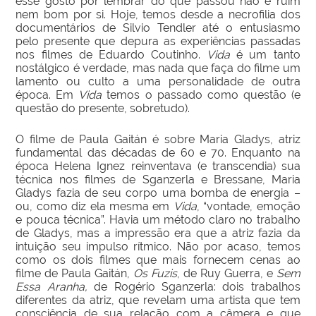
esse gosto por lembrar do que passou não é ruim
nem bom por si. Hoje, temos desde a necrofilia dos
documentários de Silvio Tendler até o entusiasmo
pelo presente que depura as experiências passadas
nos filmes de Eduardo Coutinho.
Vida
é um tanto
nostálgico é verdade, mas nada que faça do filme um
lamento ou culto a uma personalidade de outra
época. Em
Vida
temos o passado como questão (e
questão do presente, sobretudo).
O filme de Paula Gaitán é sobre Maria Gladys, atriz
fundamental das décadas de 60 e 70. Enquanto na
época Helena Ignez reinventava (e transcendia) sua
técnica nos filmes de Sganzerla e Bressane, Maria
Gladys fazia de seu corpo uma bomba de energia –
ou, como diz ela mesma em
Vida
, “vontade, emoção
e pouca técnica”. Havia um método claro no trabalho
de Gladys, mas a impressão era que a atriz fazia da
intuição seu impulso rítmico. Não por acaso, temos
como os dois filmes que mais fornecem cenas ao
filme de Paula Gaitán,
Os Fuzis
, de Ruy Guerra, e
Sem
Essa
Aranha,
de Rogério Sganzerla: dois trabalhos
diferentes da atriz, que revelam uma artista que tem
consciência de sua relação com a câmera e que