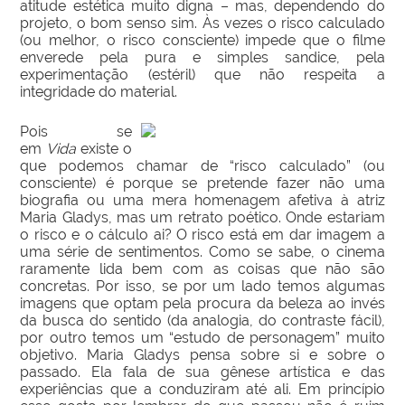
atitude estética muito digna – mas, dependendo do
projeto, o bom senso sim. Às vezes o risco calculado
(ou melhor, o risco consciente) impede que o filme
enverede pela pura e simples sandice, pela
experimentação (estéril) que não respeita a
integridade do material.
Pois se
em
Vida
existe o
que podemos chamar de “risco calculado” (ou
consciente) é porque se pretende fazer não uma
biografia ou uma mera homenagem afetiva à atriz
Maria Gladys, mas um retrato poético. Onde estariam
o risco e o cálculo ai? O risco está em dar imagem a
uma série de sentimentos. Como se sabe, o cinema
raramente lida bem com as coisas que não são
concretas. Por isso, se por um lado temos algumas
imagens que optam pela procura da beleza ao invés
da busca do sentido (da analogia, do contraste fácil),
por outro temos um “estudo de personagem” muito
objetivo. Maria Gladys pensa sobre si e sobre o
passado. Ela fala de sua gênese artística e das
experiências que a conduziram até ali. Em princípio